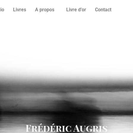
lio
Livres
A propos
Livre d’or
Contact
Frédéric Augris