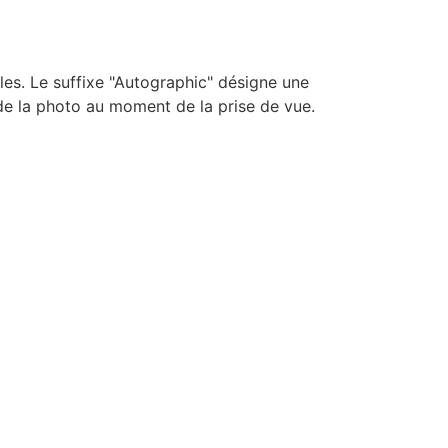
bles. Le suffixe "Autographic" désigne une
de la photo au moment de la prise de vue.
ier protecteur du film (qui était de type
n et "imprimait" la note (date, lieu) dans la