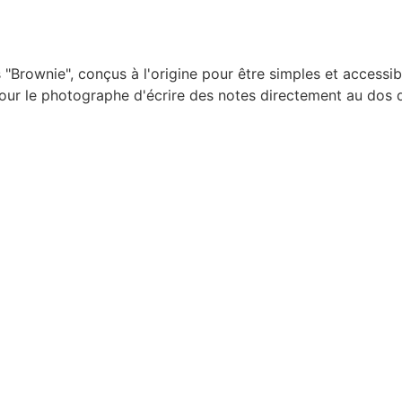
 "Brownie", conçus à l'origine pour être simples et accessi
 pour le photographe d'écrire des notes directement au dos 
de grandes photos de 7,3 x 12,4 cm).
ateur à roulement à billes).
métallique étroite à l'arrière du boîtier.
uvrant la petite trappe arrière, on pouvait écrire sur le pap
ourni avec l'appareil. La lumière passait à travers l'inscriptio