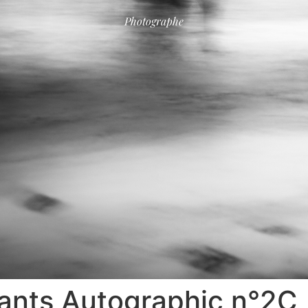
Photographe
iants Autographic n°2C