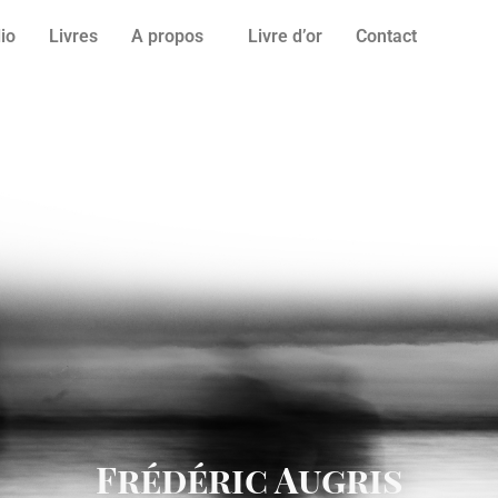
lio
Livres
A propos
Livre d’or
Contact
Frédéric Augris