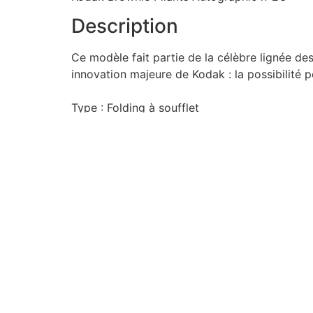
Description
Ce modèle fait partie de la célèbre lignée des
innovation majeure de Kodak : la possibilité
Type : Folding à soufflet
Format de film : Autographic A-130 (donnant 
Obturateur : Kodak Ball Bearing Shutter (Obtur
Signe distinctif : Présence d'une petite trappe 
Le système "Autographic" :
C'est la grande curiosité de cet appareil. En o
spécial) à l'aide d'un petit stylet métallique f
marge de la photo.
Marque
Kodak