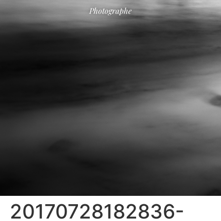
Photographe
20170728182836-