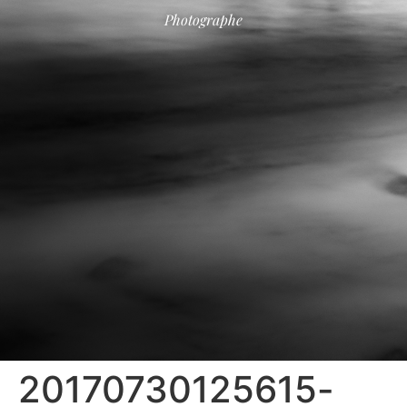
Photographe
20170730125615-