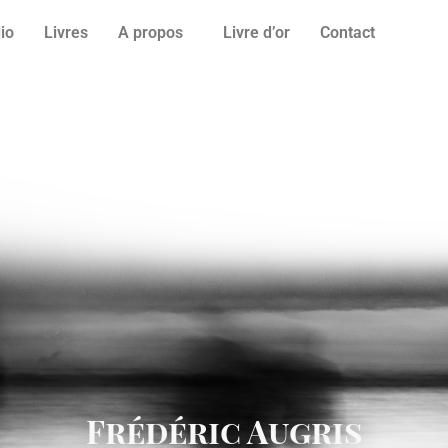
lio
Livres
A propos
Livre d’or
Contact
Frédéric Augris