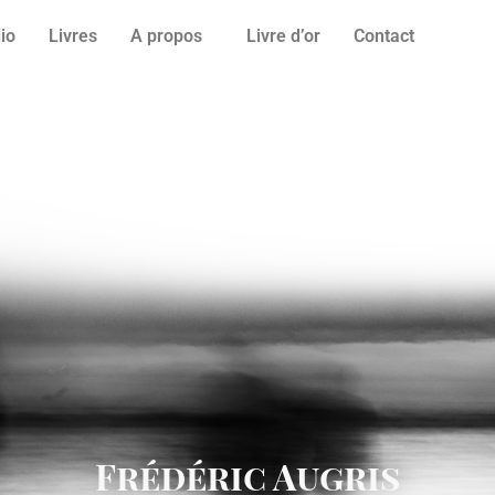
lio
Livres
A propos
Livre d’or
Contact
Frédéric Augris