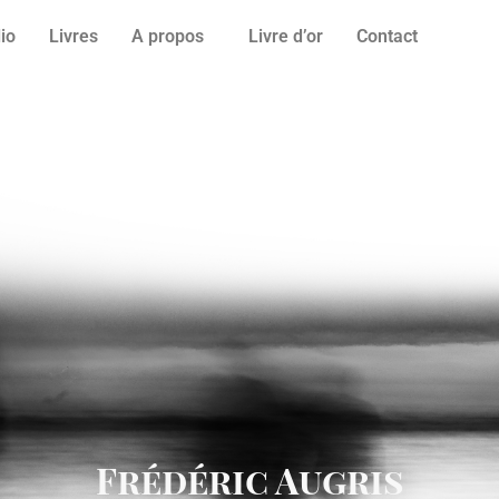
lio
Livres
A propos
Livre d’or
Contact
Frédéric Augris