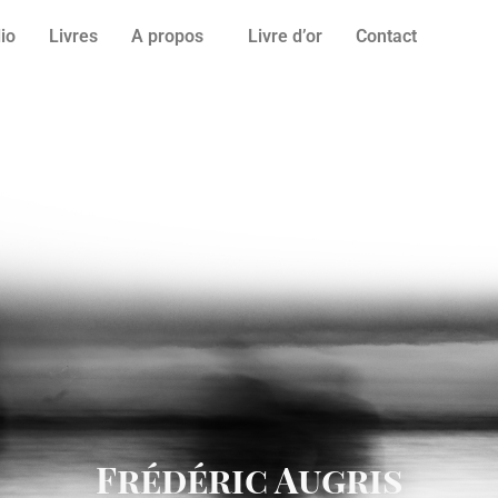
lio
Livres
A propos
Livre d’or
Contact
Frédéric Augris